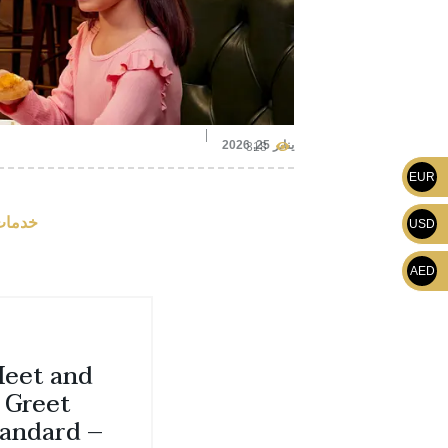
يناير 25, 2026
318
EUR
خدمات 
USD
AED
eet and
Greet
andard –