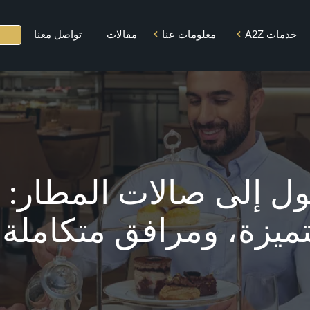
خدمات A2Z
معلومات عنا
مقالات
تواصل معنا
المهمة و الرؤية
تأجير الطائرات
القيم الجوهرية
الخاصة
التنوع
محطة كبار
الشخصيات
الشركاء
ل إلى صالات المطار: ر
صالة كبار الشخصيات
الاستقبال والمساعدة
ميزة، ومرافق متكاملة 
في المطار والمسار
السريع
خدمات السائق