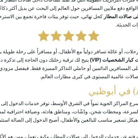
واقع دفع ملايين المسافرين حول العالم إلى البحث عن بديل أكثر ذكاء
ى صالات المطار
كحل نهائي، حيث توفر بيئات فاخرة تجمع بين الاسترخاء
 الحديثة.
الرحلات، أو عائلة تسافر دولياً مع الأطفال، أو مسافراً على رحلة طويلة
كبار الشخصيات (VIP)
يتيح لك ترقية رحلتك دون الحاجة إلى تذكرة 
ً على المسافرين الدائمين أو حاملي التذاكر المميزة فقط. فبفضل مز
صالات عالمية المستوى في كبرى مطارات العالم.
رع المراكز الجوية نمواً في الشرق الأوسط، توفر خدمات الدخول إلى ا
السرعة، ومحطات شحن، ودُشّات، ومناطق هادئة، وضيافة احترافية لم
ع هيكل تسعير مناسب للبالغين والأطفال، أصبح الدخول إلى الصالة استثمار
رفته عن خدمات الدخول إلى صالات المطار، وكيف تعمل، ومن هم الأكثر