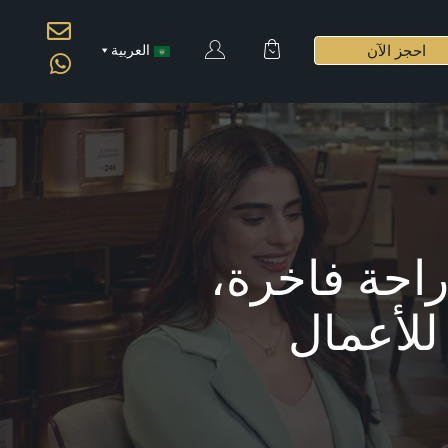
احجز الآن
العربية
احة فاخرة،
للأعمال