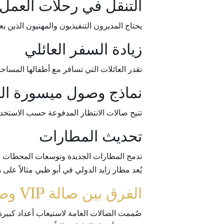
التنقل في رحلات العمل
يحتاج المديرون التنفيذيون والمهنيون الذين يعملون عن بُعد إلى شبكة Wi-Fi موثوقة ومساحات عمل هاد
زيادة السفر العائلي
تقدر العائلات التي تسافر مع أطفالها المساح
نماذج وصول ميسورة الت
تتيح صالات الانتظار المدفوعة حسب الاستخد
تحديث المطارات
تدمج المطارات الجديدة وتوسعات المحطات صالا
يُعد مطار زايد الدولي في أبو ظبي مثالاً على
الفرق بين صالة VIP وصالات الانتظار العامة
صُممت الصالات العامة لاستيعاب أعداد كبيرة