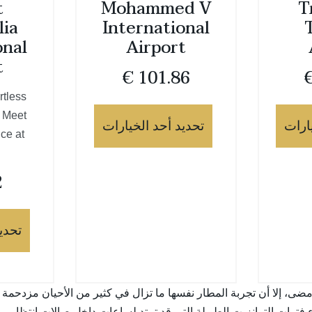
t
Mohammed V
T
lia
International
onal
Airport
t
€
101.86
rtless
Z Meet
ارات
تحديد أحد الخيارات
ce at
2
تحدي
ى، إلا أن تجربة المطار نفسها ما تزال في كثير من الأحيان مزدحمة 
ثناء فترات الترانزيت الطويلة التي قد تمتد لساعات داخل صالات انتظ