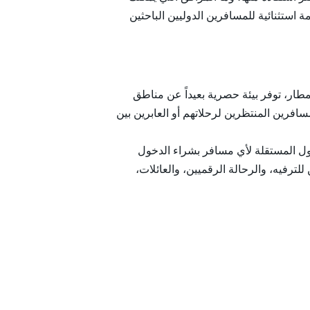
ف تعزز صالات كبار الشخصيات الإنتاجية والراحة النفسية، ولماذا يمثل الدخول إلى الصالات في AUH قيمة استثنائية للمسافرين الدوليين الباحثين
ار، توفر بيئة حصرية بعيداً عن مناطق
افرين المنتظرين لرحلاتهم أو العابرين بين
ل المستقلة لأي مسافر بشراء الدخول
ترفيه، والرحالة الرقميين، والعائلات،