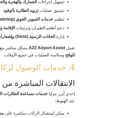
تسهيل إجراءات
الجمارك والهجرة والحجر
تنسيق عمليات
تزويد الطائرة بالوقود
تنظيم
خدمات التموين الجوي (Catering)
دعم أطقم الطيران وترتيبات
الإقامة وا
إدارة
الخانات الزمنية (Slots) وإشعارات الطيران (NOTAMs)
تعمل
A2Z Airport Assist
بشكل مباشر مع سلطات الم
للوائح
وسلاسة العمليات في جميع الأوقات.
4. خدمات الوصول لركاب الطائرات الخاصة
الانتقالات المباشرة من
إحدى أبرز مزايا
خدمات مساعدة الطائرات ال
عند الهبوط:
يمكن استقبال الركاب مباشرة على
مدر