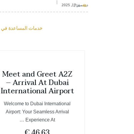
ديسمبر 17, 2025
294
خدمات المساعدة في ال
Meet and Greet A2Z
– Arrival At Dubai
International Airport
Welcome to Dubai International
Airport: Your Seamless Arrival
Experience At …
€
46.63