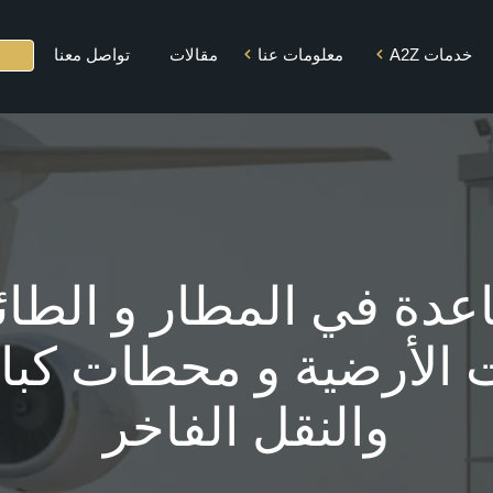
خدمات A2Z
معلومات عنا
مقالات
تواصل معنا
المهمة و الرؤية
تأجير الطائرات
القيم الجوهرية
الخاصة
التنوع
محطة كبار
الشخصيات
الشركاء
دة في المطار و الطائ
صالة كبار الشخصيات
الاستقبال والمساعدة
 الأرضية و محطات كبا
في المطار والمسار
السريع
والنقل الفاخر
خدمات السائق