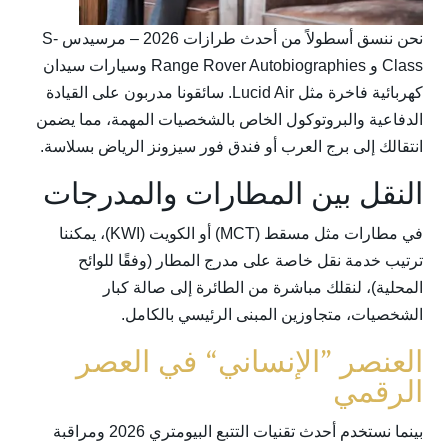
نحن ننسق أسطولاً من أحدث طرازات 2026 – مرسيدس S-
Class و Range Rover Autobiographies وسيارات سيدان
كهربائية فاخرة مثل Lucid Air. سائقونا مدربون على القيادة
الدفاعية والبروتوكول الخاص بالشخصيات المهمة، مما يضمن
انتقالك إلى برج العرب أو فندق فور سيزونز الرياض بسلاسة.
النقل بين المطارات والمدرجات
في مطارات مثل مسقط (MCT) أو الكويت (KWI)، يمكننا
ترتيب خدمة نقل خاصة على مدرج المطار (وفقًا للوائح
المحلية)، لنقلك مباشرة من الطائرة إلى صالة كبار
الشخصيات، متجاوزين المبنى الرئيسي بالكامل.
العنصر ”الإنساني“ في العصر
الرقمي
بينما نستخدم أحدث تقنيات التتبع البيومتري 2026 ومراقبة