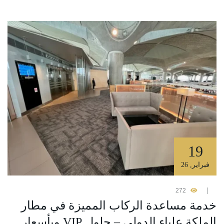
19
فبراير
,
26
272
خدمة مساعدة الركاب المميزة في مطار
الملكة علياء الدولي – حلول VIP وبأسعار