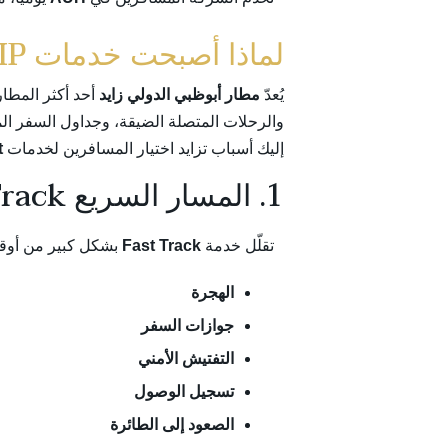
لماذا أصبحت خدمات VIP للمطار أساسية في مطار أبوظبي الدولي زايد (AUH)
يُعدّ
مطار أبوظبي الدولي زايد
أحد أكثر المطار
والرحلات المتصلة الضيقة، وجداول السفر ا
إليك أسباب تزايد اختيار المسافرين لخدمات
t
1. المسار السريع Fast Track يوفر وقتًا ثمينًا
تقلّل خدمة
Fast Track
بشكل كبير من أوقا
الهجرة
جوازات السفر
التفتيش الأمني
تسجيل الوصول
الصعود إلى الطائرة