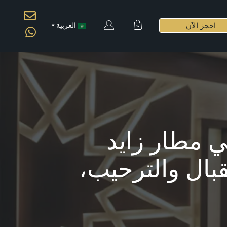
احجز الآن
العربية
 مطار زايد
لاستقبال والترحيب،