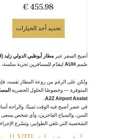
€
455.98
تحديد أحد الخيارات
أصبح السفر عبر
مطار أبوظبي الدولي زايد (AUH)
صُمم
AUH
ليقدّم للمسافرين تجربة سلسة، خا
ولكن على الرغم من روعة المطار نفسه، فإن 
المتوفرة — وخصوصًا الحلول الحصرية
المسار ال
.
A2Z Airport Assist
في عصر أصبح فيه الوقت ثمينًا، والراحة أ
السن، والسياح الفاخرين، وأي شخص يسعى لتعزي
الشخصية التي تلغي الطوابير، وتسّرع الإجرا