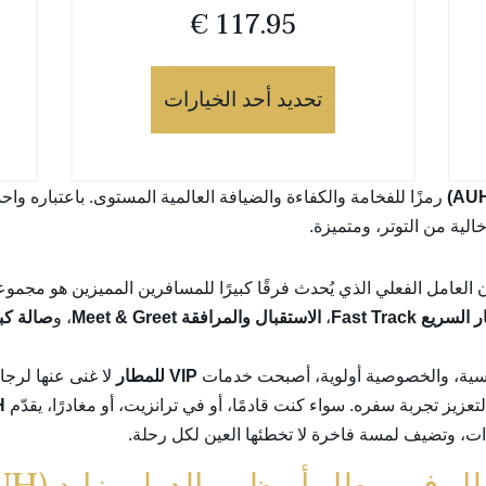
€
117.95
تحديد أحد الخيارات
رمزًا للفخامة والكفاءة والضيافة العالمية المستوى. باعتباره واحدً
لية من التوتر، ومتميزة.
العامل الفعلي الذي يُحدث فرقًا كبيرًا للمسافرين المميزين هو مجم
سريع Fast Track
،
الاستقبال والمرافقة Meet & Greet
، و
صالة كب
ساسية، والخصوصية أولوية، أصبحت خدمات
VIP للمطار
لا غنى عنها لرجال
ز تجربة سفره. سواء كنت قادمًا، أو في ترانزيت، أو مغادرًا، يقدّم
H
ءات، وتضيف لمسة فاخرة لا تخطئها العين لكل رحلة.