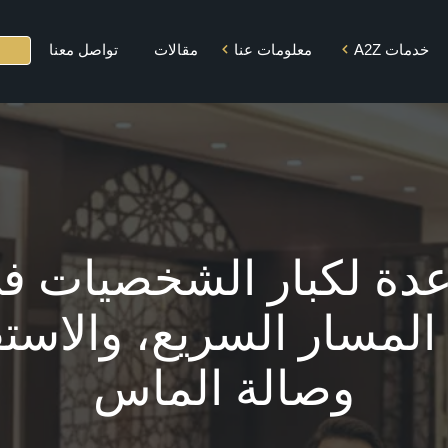
خدمات A2Z
معلومات عنا
مقالات
تواصل معنا
المهمة و الرؤية
تأجير الطائرات
القيم الجوهرية
الخاصة
التنوع
محطة كبار
الشخصيات
الشركاء
دة لكبار الشخصيات في
صالة كبار الشخصيات
الاستقبال والمساعدة
دولي (AUH): المسار السريع، وا
في المطار والمسار
السريع
وصالة الماس
خدمات السائق