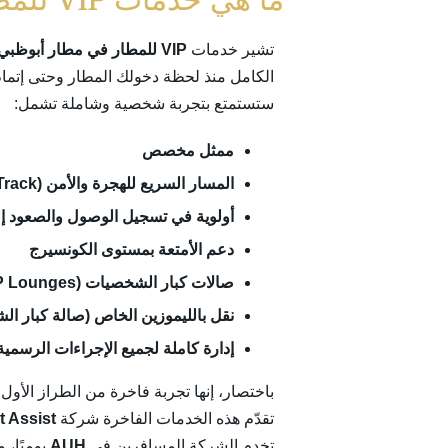
ما هي خدمات VIP للمطار في مطار أبوظبي الدولي زايد (AUH)؟
تشير خدمات
VIP للمطار في مطار أبوظبي الدولي زايد (AUH)
الكامل منذ لحظة دخولك المطار وحتى إتمام 
ستستمتع بتجربة شخصية وشاملة تشمل:
ممثل مخصص
المسار السريع للهجرة والأمن (Fast Track)
أولوية في تسجيل الوصول والصعود إل
دعم الأمتعة بمستوى الكونسيرج
صالات كبار الشخصيات (VIP Lounges)
نقل بالليموزين الخاص (صالة كبار الشخصيات – l
إدارة كاملة لجميع الإجراءات الرسمية
باختصار، إنها تجربة فاخرة من الطراز الأول
تقدّم هذه الخدمات الفاخرة شركة
t Assist
تخدم الشركة المسافرين في
AUH
يوميًا، 