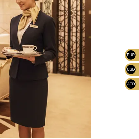
EUR
USD
AED